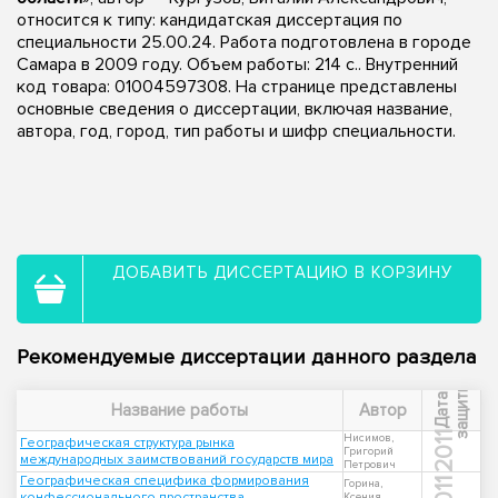
относится к типу: кандидатская диссертация по
специальности 25.00.24. Работа подготовлена в городе
Самара в 2009 году. Объем работы: 214 с.. Внутренний
код товара: 01004597308. На странице представлены
основные сведения о диссертации, включая название,
автора, год, город, тип работы и шифр специальности.
ДОБАВИТЬ ДИССЕРТАЦИЮ В КОРЗИНУ
Рекомендуемые диссертации данного раздела
ы
Д
а
т
а
з
а
щ
и
т
Название работы
Автор
2011
Нисимов,
Географическая структура рынка
Григорий
международных заимствований государств мира
Петрович
Географическая специфика формирования
2011
Горина,
конфессионального пространства
Ксения