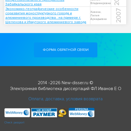
Владимировна
Забайкальского края
Экономико-географические особенности
2007
Хавина,
соразвития моноструктурного города и
Лилия
алюминиевого производства : на примере г.
Аркадьевна
Шелехова и Иркутского алюминиевого завода
ФОРМА ОБРАТНОЙ СВЯЗИ
2014 -2026 New-disser.ru ©
Электронная библиотека диссертаций ФЛ Иванов Е О
Оплата, доставка, условия возврата
Check passport