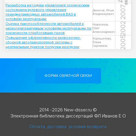
Разработка методики управления техническим
2007
состоянием рулевого управления
Денисов, Илья
переднеприводных автомобилей ВАЗ в
Владимирович
условиях эксплуатации
2002
Оценка приспособленности автомобилей к
Новоселов,
низкотемпературным условиям эксплуатации по
Олег
Александрович
токсичности отработавших газов
2005
Повышение эффективности развозочно-
Хорошилова,
сборной автотранспортной системы с
Елена
Сергеевна
центральным пунктом погрузки-разгрузки
ФОРМА ОБРАТНОЙ СВЯЗИ
2014 -2026 New-disser.ru ©
Электронная библиотека диссертаций ФЛ Иванов Е О
Оплата, доставка, условия возврата