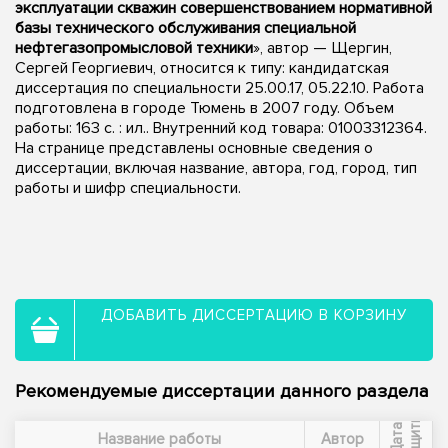
эксплуатации скважин совершенствованием нормативной
базы технического обслуживания специальной
нефтегазопромысловой техники
», автор — Щергин,
Сергей Георгиевич, относится к типу: кандидатская
диссертация по специальности 25.00.17, 05.22.10. Работа
подготовлена в городе Тюмень в 2007 году. Объем
работы: 163 с. : ил.. Внутренний код товара: 01003312364.
На странице представлены основные сведения о
диссертации, включая название, автора, год, город, тип
работы и шифр специальности.
ДОБАВИТЬ ДИССЕРТАЦИЮ В КОРЗИНУ
Рекомендуемые диссертации данного раздела
ы
Д
а
т
а
з
а
щ
и
т
Название работы
Автор