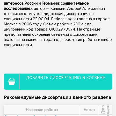
интересов России и Германии: сравнительное
исследование
», автор — Кинякин, Андрей Алексеевич,
относится к типу: кандидатская диссертация по
специальности 23.00.04. Работа подготовлена в городе
Москва в 2006 году. Объем работы: 236 с. : ил..
Внутренний код товара: 01002978074. На странице
представлены основные сведения о диссертации,
включая название, автора, год, город, тип работы и шифр
специальности.
ДОБАВИТЬ ДИССЕРТАЦИЮ В КОРЗИНУ
Рекомендуемые диссертации данного раздела
ы
Д
а
т
а
з
а
щ
и
т
Название работы
Автор