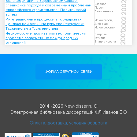
Великобритания в Европейском Союзе:
2002
Шевцов,
специфика подхода к современным проблемам
Павел
европейского строительства : Политический
Анатольевич
аспект
2002
Интеграционные процессы в государствах
Искандаров,
Центральной Азии : На примере Республики
Акбаршо
Искандерович
Таджикистан и Туркменистана
Черноморские проливы как геополитическая
2001
Лаврова,
проблема современных международных
Татьяна
Владимировна
отношений
ФОРМА ОБРАТНОЙ СВЯЗИ
2014 -2026 New-disser.ru ©
Электронная библиотека диссертаций ФЛ Иванов Е О
Оплата, доставка, условия возврата