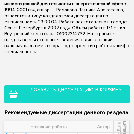
инвестиционной деятельности в энергетической сфере
1994-2001 гг.
», автор — Романова, Татьяна Алексеевна,
относится к типу: кандидатская диссертация по
специальности 23.00.04. Работа подготовлена в городе
Санкт-Петербург в 2002 году. Объем работы: 171 с. : ил.
Внутренний код товара: 01002314732. На странице
представлены основные сведения о диссертации,
включая название, автора, год, город, тип работы и шифр
специальности.
ДОБАВИТЬ ДИССЕРТАЦИЮ В КОРЗИНУ
Рекомендуемые диссертации данного раздела
ы
Д
а
т
а
з
а
щ
и
т
Название работы
Автор