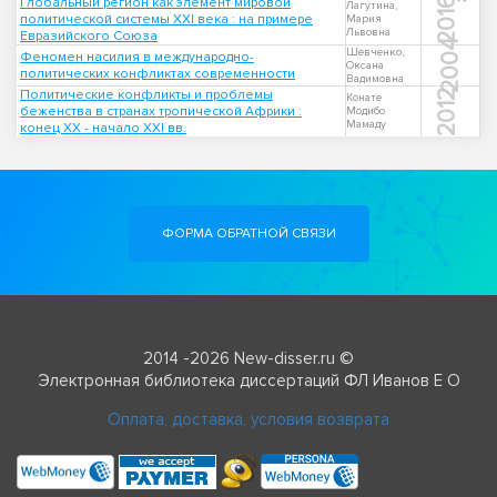
Глобальный регион как элемент мировой
2016
Лагутина,
политической системы XXI века : на примере
Мария
Львовна
Евразийского Союза
2004
Шевченко,
Феномен насилия в международно-
Оксана
политических конфликтах современности
Вадимовна
Политические конфликты и проблемы
2012
Конате
беженства в странах тропической Африки :
Модибо
Мамаду
конец XX - начало XXI вв.
ФОРМА ОБРАТНОЙ СВЯЗИ
2014 -2026 New-disser.ru ©
Электронная библиотека диссертаций ФЛ Иванов Е О
Оплата, доставка, условия возврата