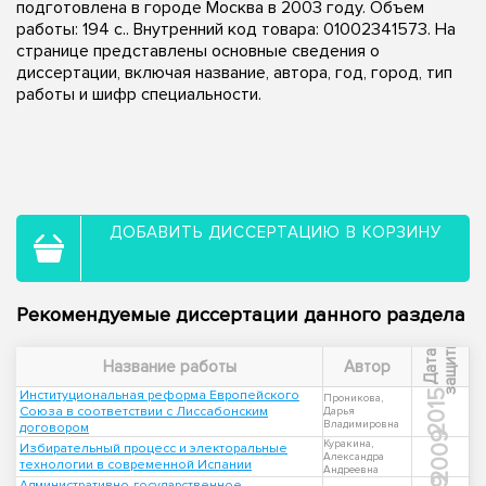
подготовлена в городе Москва в 2003 году. Объем
работы: 194 с.. Внутренний код товара: 01002341573. На
странице представлены основные сведения о
диссертации, включая название, автора, год, город, тип
работы и шифр специальности.
ДОБАВИТЬ ДИССЕРТАЦИЮ В КОРЗИНУ
Рекомендуемые диссертации данного раздела
ы
Д
а
т
а
з
а
щ
и
т
Название работы
Автор
Институциональная реформа Европейского
2015
Проникова,
Союза в соответствии с Лиссабонским
Дарья
Владимировна
договором
2009
Куракина,
Избирательный процесс и электоральные
Александра
технологии в современной Испании
Андреевна
Административно-государственное