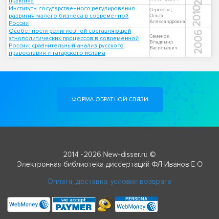
практика
Институты государственного регулирования
2010
Сергеева,
развития малого бизнеса в современной
Ольга
Александровна
России
Особенности религиозной составляющей
2006
Семенов,
этнополитических процессов в современной
Владимир
России: сравнительный анализ русского
Васильевич
православия и татарского ислама
ФОРМА ОБРАТНОЙ СВЯЗИ
2014 -2026 New-disser.ru ©
Электронная библиотека диссертаций ФЛ Иванов Е О
Оплата, доставка, условия возврата