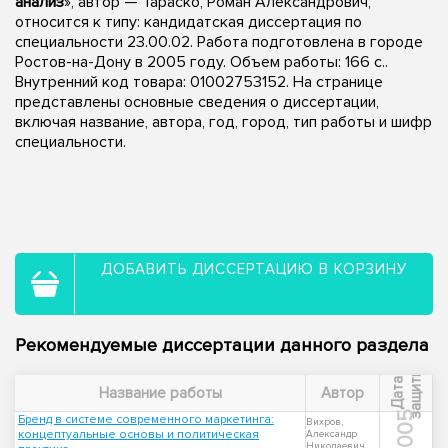
анализ
», автор — Тараско, Роман Александрович,
относится к типу: кандидатская диссертация по
специальности 23.00.02. Работа подготовлена в городе
Ростов-на-Дону в 2005 году. Объем работы: 166 с..
Внутренний код товара: 01002753152. На странице
представлены основные сведения о диссертации,
включая название, автора, год, город, тип работы и шифр
специальности.
ДОБАВИТЬ ДИССЕРТАЦИЮ В КОРЗИНУ
Рекомендуемые диссертации данного раздела
ы
Д
а
т
а
з
а
щ
и
т
Название работы
Автор
2005
Бренд в системе современного маркетинга:
Вихров,
концептуальные основы и политическая
Александр
Николаевич