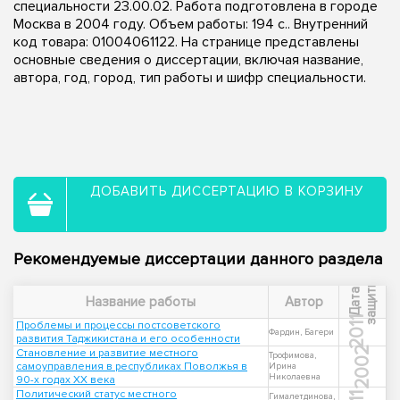
специальности 23.00.02. Работа подготовлена в городе
Москва в 2004 году. Объем работы: 194 с.. Внутренний
код товара: 01004061122. На странице представлены
основные сведения о диссертации, включая название,
автора, год, город, тип работы и шифр специальности.
ДОБАВИТЬ ДИССЕРТАЦИЮ В КОРЗИНУ
Рекомендуемые диссертации данного раздела
ы
Д
а
т
а
з
а
щ
и
т
Название работы
Автор
2011
Проблемы и процессы постсоветского
Фардин, Багери
развития Таджикистана и его особенности
2002
Становление и развитие местного
Трофимова,
самоуправления в республиках Поволжья в
Ирина
Николаевна
90-х годах XX века
Политический статус местного
Гималетдинова,