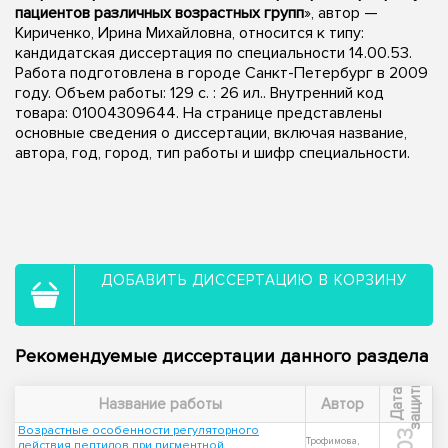
пациентов различных возрастных групп
», автор —
Кириченко, Ирина Михайловна, относится к типу:
кандидатская диссертация по специальности 14.00.53.
Работа подготовлена в городе Санкт-Петербург в 2009
году. Объем работы: 129 с. : 26 ил.. Внутренний код
товара: 01004309644. На странице представлены
основные сведения о диссертации, включая название,
автора, год, город, тип работы и шифр специальности.
ДОБАВИТЬ ДИССЕРТАЦИЮ В КОРЗИНУ
Рекомендуемые диссертации данного раздела
ы
Д
а
т
а
з
а
щ
и
т
Название работы
Автор
Возрастные особенности регуляторного
Трофимова,
действия пептидов при пигментной