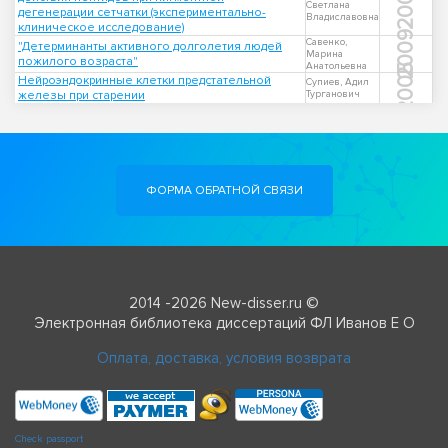
2003
Светлана
дегенерации сетчатки (экспериментально-
Владиславовна
клиническое исследование)
2009
Савенко,
"Детерминанты активного долголетия людей
Марина
пожилого возраста"
Анатольевна
2005
Нейроэндокринные клетки предстательной
Супиев, Адил
железы при старении
Турганович
ФОРМА ОБРАТНОЙ СВЯЗИ
2014 -2026 New-disser.ru ©
Электронная библиотека диссертаций ФЛ Иванов Е О
Оплата, доставка, условия возврата
Check passport