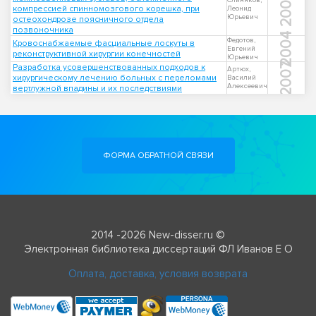
2002
Слиняков,
компрессией спинномозгового корешка, при
Леонид
Юрьевич
остеохондрозе поясничного отдела
позвоночника
2004
Федотов,
Кровоснабжаемые фасциальные лоскуты в
Евгений
реконструктивной хирургии конечностей
Юрьевич
2007
Разработка усовершенствованных подходов к
Артюх,
хирургическому лечению больных с переломами
Василий
Алексеевич
вертлужной впадины и их последствиями
ФОРМА ОБРАТНОЙ СВЯЗИ
2014 -2026 New-disser.ru ©
Электронная библиотека диссертаций ФЛ Иванов Е О
Оплата, доставка, условия возврата