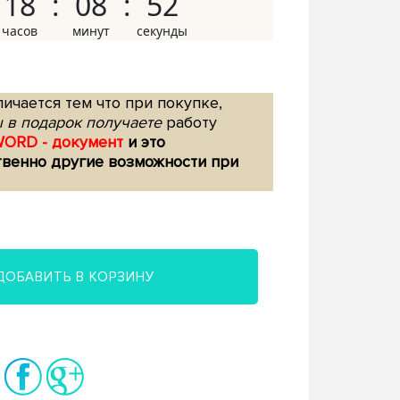
18
08
51
ичается тем что при покупке,
 в подарок получаете
работу
WORD - документ
и это
твенно другие возможности при
ДОБАВИТЬ В КОРЗИНУ