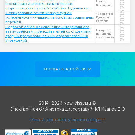
2009
Шокир
воспитанию учащихся : на материалах
Камолович
педагогических вузов Республики Таджикистан
2005
Формирование основ межкультурной
Фархшатова,
толерантности у учащихся в условиях социальных
Гульнара
Рифовна
перемен
Педагогическое обеспечение интерактивного
2007
Назарова,
взаимодействия преподавателей со студентами
Валентина
средних профессиональных образовательных
Дмитриевна
учреждений
ФОРМА ОБРАТНОЙ СВЯЗИ
2014 -2026 New-disser.ru ©
Электронная библиотека диссертаций ФЛ Иванов Е О
Оплата, доставка, условия возврата