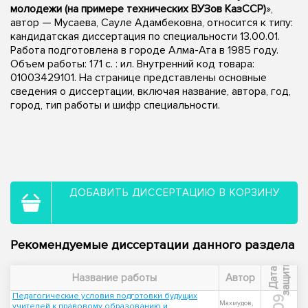
молодежи (на примере технических ВУЗов КазССР)
»,
автор — Мусаева, Сауле Адамбековна, относится к типу:
кандидатская диссертация по специальности 13.00.01.
Работа подготовлена в городе Алма-Ата в 1985 году.
Объем работы: 171 c. : ил. Внутренний код товара:
01003429101. На странице представлены основные
сведения о диссертации, включая название, автора, год,
город, тип работы и шифр специальности.
ДОБАВИТЬ ДИССЕРТАЦИЮ В КОРЗИНУ
Рекомендуемые диссертации данного раздела
ы
Д
а
т
а
з
а
щ
и
т
Название работы
Автор
Педагогические условия подготовки будущих
Махмудов,
учителей к правовому образованию и