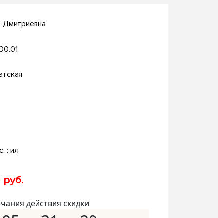
а Дмитриевна
.00.01
атская
c. : ил
 руб.
нчания действия скидки