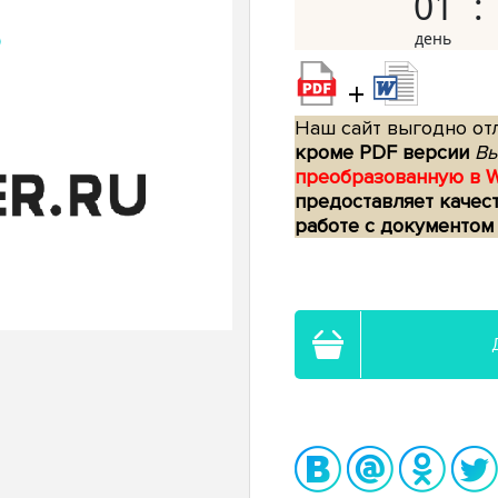
01
+
Наш сайт выгодно отл
кроме PDF версии
Вы
преобразованную в 
предоставляет качес
работе с документом