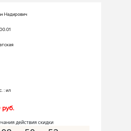
ан Надирович
.00.01
атская
c. : ил
 руб.
нчания действия скидки