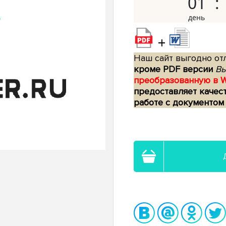
01
+
Наш сайт выгодно отл
кроме PDF версии
Вы
преобразованную в 
предоставляет качес
работе с документом