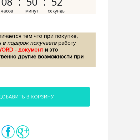
08
50
51
ичается тем что при покупке,
 в подарок получаете
работу
WORD - документ
и это
твенно другие возможности при
ДОБАВИТЬ В КОРЗИНУ