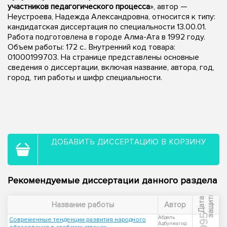
участников педагогического процесса
», автор —
Неустроева, Надежда Александровна, относится к типу:
кандидатская диссертация по специальности 13.00.01.
Работа подготовлена в городе Алма-Ата в 1992 году.
Объем работы: 172 с.. Внутренний код товара:
01000199703. На странице представлены основные
сведения о диссертации, включая название, автора, год,
город, тип работы и шифр специальности.
ДОБАВИТЬ ДИССЕРТАЦИЮ В КОРЗИНУ
Рекомендуемые диссертации данного раздела
ы
Д
а
т
а
з
а
щ
и
т
Название работы
Автор
1995
Абдель
Современные тенденции развития народного
Адбулмагид