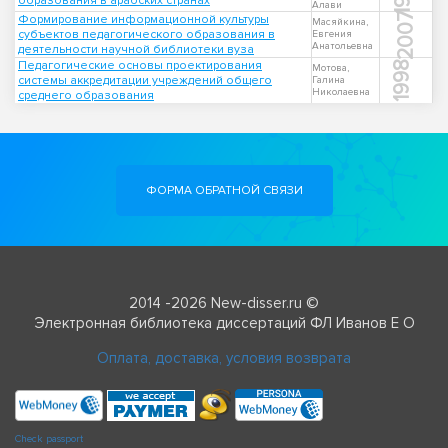
образования в арабских странах
Алави
2007
Формирование информационной культуры
Масяйкина,
субъектов педагогического образования в
Евгения
Анатольевна
деятельности научной библиотеки вуза
Педагогические основы проектирования
1998
Мотова,
системы аккредитации учреждений общего
Галина
Николаевна
среднего образования
ФОРМА ОБРАТНОЙ СВЯЗИ
2014 -2026 New-disser.ru ©
Электронная библиотека диссертаций ФЛ Иванов Е О
Оплата, доставка, условия возврата
Check passport