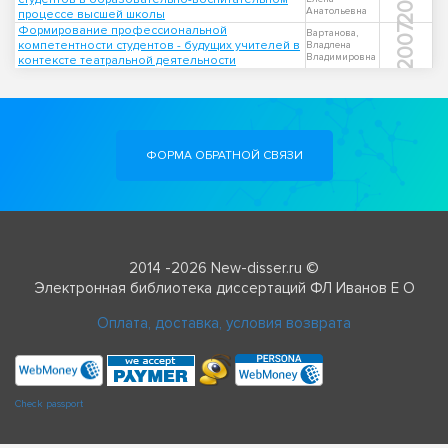
Анатольевна
процессе высшей школы
2007
Формирование профессиональной
Вартанова,
компетентности студентов - будущих учителей в
Владлена
Владимировна
контексте театральной деятельности
ФОРМА ОБРАТНОЙ СВЯЗИ
2014 -2026 New-disser.ru ©
Электронная библиотека диссертаций ФЛ Иванов Е О
Оплата, доставка, условия возврата
Check passport