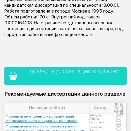
кандидатская диссертация по специальности 13.00.01.
Работа подготовлена в городе Москва в 1995 году.
Объем работы: 170 с.. Внутренний код товара:
01000164108. На странице представлены основные
сведения о диссертации, включая название, автора, год,
город, тип работы и шифр специальности.
ДОБАВИТЬ ДИССЕРТАЦИЮ В КОРЗИНУ
Рекомендуемые диссертации данного раздела
ы
Д
а
т
а
з
а
щ
и
т
Название работы
Автор
2000
Койчуева,
Формирование ценностных ориентаций
Абриза
старшеклассников в национальной школе
Салиховна
2008
Формирование научного мировоззрения
Веселова,
студентов в образовательно-воспитательном
Елена