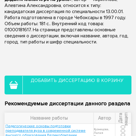
Алевтина Александровна, относится к типу:
кандидатская диссертация по специальности 13.00.01.
Работа подготовлена в городе Чебоксары в 1997 году.
Объем работы: 181 с.. Внутренний код товара:
01000181617. На странице представлены основные
сведения о диссертации, включая название, автора, год,
город, тип работы и шифр специальности.
ДОБАВИТЬ ДИССЕРТАЦИЮ В КОРЗИНУ
Рекомендуемые диссертации данного раздела
ы
Д
а
т
а
з
а
щ
и
т
Название работы
Автор
Педагогические основы подготовки
2000
Кузнецова,
преподавателя вуза в современной системе
Лилия
высшего образования Великобритании,