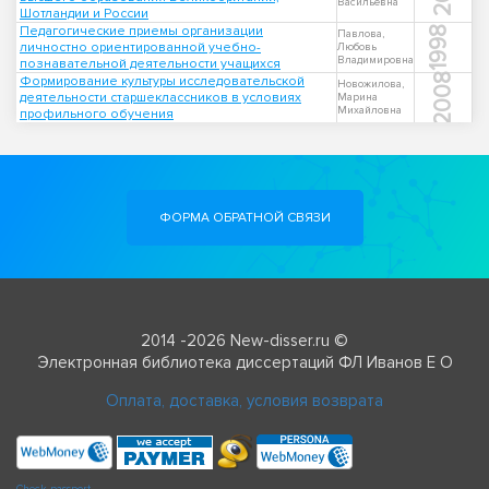
Васильевна
Шотландии и России
Педагогические приемы организации
1998
Павлова,
личностно ориентированной учебно-
Любовь
Владимировна
познавательной деятельности учащихся
2008
Формирование культуры исследовательской
Новожилова,
деятельности старшеклассников в условиях
Марина
Михайловна
профильного обучения
ФОРМА ОБРАТНОЙ СВЯЗИ
2014 -2026 New-disser.ru ©
Электронная библиотека диссертаций ФЛ Иванов Е О
Оплата, доставка, условия возврата