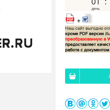
01
+
Наш сайт выгодно отл
кроме PDF версии
Вы
преобразованную в 
предоставляет качес
работе с документом