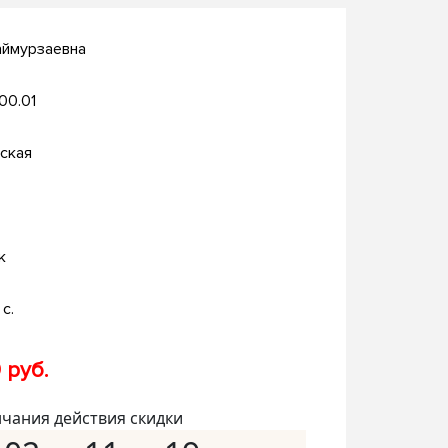
аймурзаевна
.00.01
ская
к
с.
 руб.
нчания действия скидки