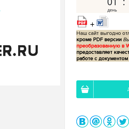
01
+
Наш сайт выгодно отл
кроме PDF версии
Вы
преобразованную в 
предоставляет качес
работе с документом