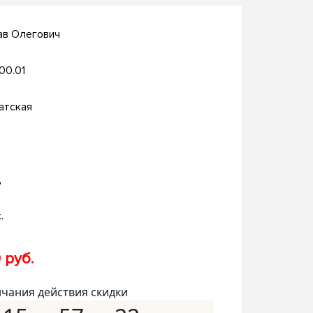
ав Олегович
.00.01
атская
д
.
 руб.
нчания действия скидки