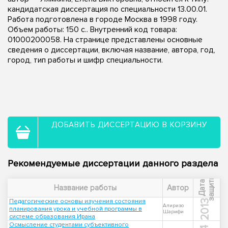
кандидатская диссертация по специальности 13.00.01.
Работа подготовлена в городе Москва в 1998 году.
Объем работы: 150 с.. Внутренний код товара:
01000200058. На странице представлены основные
сведения о диссертации, включая название, автора, год,
город, тип работы и шифр специальности.
ДОБАВИТЬ ДИССЕРТАЦИЮ В КОРЗИНУ
Рекомендуемые диссертации данного раздела
ы
Д
а
т
а
з
а
щ
и
т
Название работы
Автор
Педагогические основы изучения состояния
2013
Алиризо
планирования урока и учебной программы в
Шарифи
системе образования Ирана
Осмысление студентами субъективного