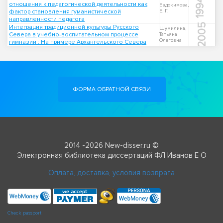
1994
отношения к педагогической деятельности как
Евдокимова,
фактор становления гуманистической
Е. Г.
направленности педагога
2005
Интеграция традиционной культуры Русского
Шумилина,
Севера в учебно-воспитательном процессе
Татьяна
Олеговна
гимназии : На примере Архангельского Севера
ФОРМА ОБРАТНОЙ СВЯЗИ
2014 -2026 New-disser.ru ©
Электронная библиотека диссертаций ФЛ Иванов Е О
Оплата, доставка, условия возврата
Check passport