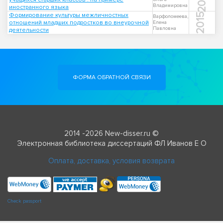
Владимировна
иностранного языка
Формирование культуры межличностных
2015
Варфоломеева,
отношений младших подростков во внеурочной
Елена
Павловна
деятельности
ФОРМА ОБРАТНОЙ СВЯЗИ
2014 -2026 New-disser.ru ©
Электронная библиотека диссертаций ФЛ Иванов Е О
Оплата, доставка, условия возврата
Check passport