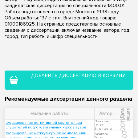
кандидатская диссертация по специальности 13.00.01.
Работа подготовлена в городе Москва в 1998 году.
Объем работы: 137 с. : ил.. Внутренний код товара:
01000186925. На странице представлены основные
сведения о диссертации, включая название, автора, год,
город, тип работы и шифр специальности.
ДОБАВИТЬ ДИССЕРТАЦИЮ В КОРЗИНУ
Рекомендуемые диссертации данного раздела
ы
Д
а
т
а
з
а
щ
и
т
Название работы
Автор
2011
Потанина,
Формирование когнитивной компетенции
Ольга
слушателей подготовительных курсов вузов
Витальевна
2007
Формирование межкультурной компетенции
Казакова,
учащихся старших классов : на примере
Ольга