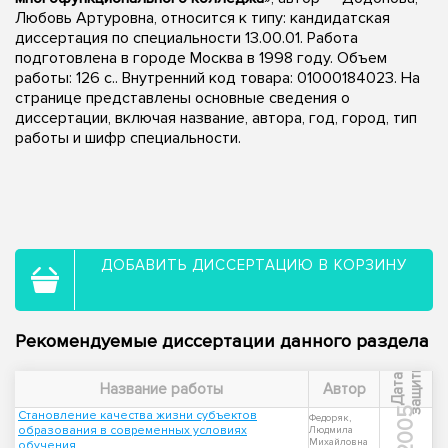
Любовь Артуровна, относится к типу: кандидатская
диссертация по специальности 13.00.01. Работа
подготовлена в городе Москва в 1998 году. Объем
работы: 126 с.. Внутренний код товара: 01000184023. На
странице представлены основные сведения о
диссертации, включая название, автора, год, город, тип
работы и шифр специальности.
ДОБАВИТЬ ДИССЕРТАЦИЮ В КОРЗИНУ
Рекомендуемые диссертации данного раздела
ы
Д
а
т
а
з
а
щ
и
т
Название работы
Автор
2005
Становление качества жизни субъектов
Федоряк,
образования в современных условиях
Людмила
Михайловна
обучения