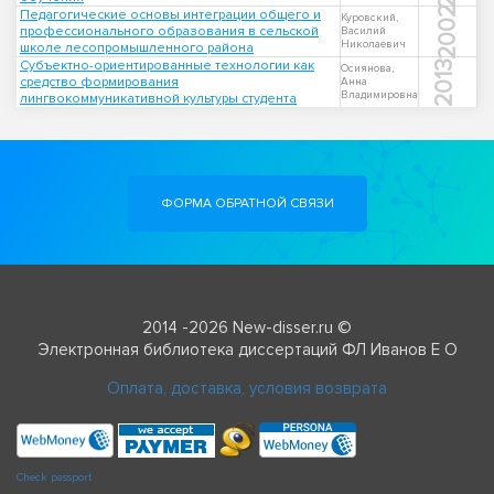
2002
Педагогические основы интеграции общего и
Куровский,
профессионального образования в сельской
Василий
Николаевич
школе лесопромышленного района
Субъектно-ориентированные технологии как
2013
Осиянова,
средство формирования
Анна
Владимировна
лингвокоммуникативной культуры студента
ФОРМА ОБРАТНОЙ СВЯЗИ
2014 -2026 New-disser.ru ©
Электронная библиотека диссертаций ФЛ Иванов Е О
Оплата, доставка, условия возврата
Check passport