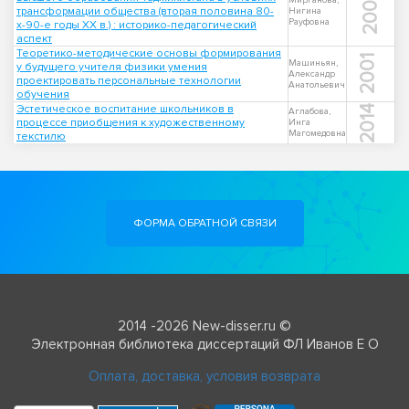
2007
Мирганова,
трансформации общества (вторая половина 80-
Нигина
Рауфовна
х-90-е годы XX в.) : историко-педагогический
аспект
Теоретико-методические основы формирования
2001
Машиньян,
у будущего учителя физики умения
Александр
проектировать персональные технологии
Анатольевич
обучения
Эстетическое воспитание школьников в
2014
Аглабова,
процессе приобщения к художественному
Инга
Магомедовна
текстилю
ФОРМА ОБРАТНОЙ СВЯЗИ
2014 -2026 New-disser.ru ©
Электронная библиотека диссертаций ФЛ Иванов Е О
Оплата, доставка, условия возврата