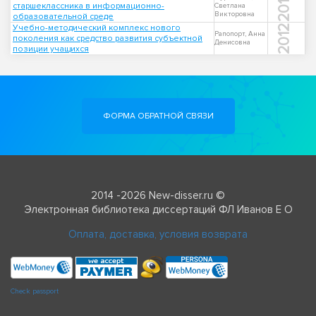
2018
старшеклассника в информационно-
Светлана
Викторовна
образовательной среде
Учебно-методический комплекс нового
2012
Рапопорт, Анна
поколения как средство развития субъектной
Денисовна
позиции учащихся
ФОРМА ОБРАТНОЙ СВЯЗИ
2014 -2026 New-disser.ru ©
Электронная библиотека диссертаций ФЛ Иванов Е О
Оплата, доставка, условия возврата
Check passport