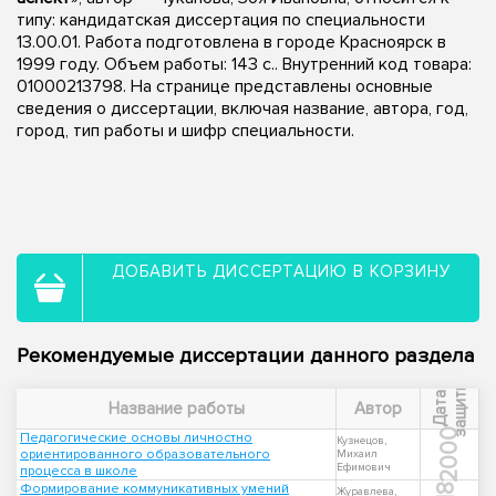
типу: кандидатская диссертация по специальности
13.00.01. Работа подготовлена в городе Красноярск в
1999 году. Объем работы: 143 с.. Внутренний код товара:
01000213798. На странице представлены основные
сведения о диссертации, включая название, автора, год,
город, тип работы и шифр специальности.
ДОБАВИТЬ ДИССЕРТАЦИЮ В КОРЗИНУ
Рекомендуемые диссертации данного раздела
ы
Д
а
т
а
з
а
щ
и
т
Название работы
Автор
2000
Педагогические основы личностно
Кузнецов,
ориентированного образовательного
Михаил
Ефимович
процесса в школе
Формирование коммуникативных умений
Журавлева,