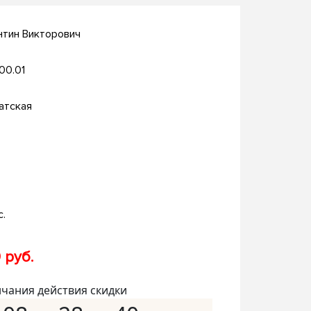
нтин Викторович
.00.01
атская
с.
 руб.
нчания действия скидки