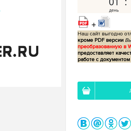
01
+
Наш сайт выгодно отл
кроме PDF версии
Вы
преобразованную в 
предоставляет качес
работе с документом