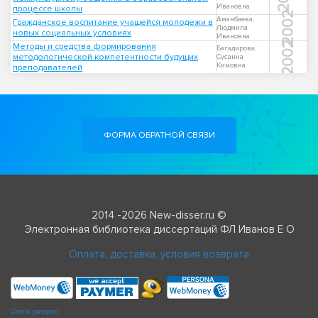
Ивановна
процессе школы
2002
Аманбаева,
Гражданское воспитание учащейся молодежи в
Людмила
новых социальных условиях
Ивановна
2002
Методы и средства формирования
Багадирова,
методологической компетентности будущих
Сусанна
Кимовна
преподавателей
ФОРМА ОБРАТНОЙ СВЯЗИ
2014 -2026 New-disser.ru ©
Электронная библиотека диссертаций ФЛ Иванов Е О
Оплата, доставка, условия возврата
Check passport