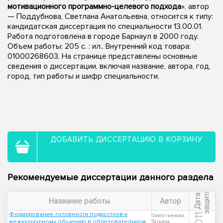
мотивационного программно-целевого подхода
», автор
— Поддубнова, Светлана Анатольевна, относится к типу:
кандидатская диссертация по специальности 13.00.01.
Работа подготовлена в городе Барнаул в 2000 году.
Объем работы: 205 с. : ил.. Внутренний код товара:
01000268603. На странице представлены основные
сведения о диссертации, включая название, автора, год,
город, тип работы и шифр специальности.
ДОБАВИТЬ ДИССЕРТАЦИЮ В КОРЗИНУ
Рекомендуемые диссертации данного раздела
ы
Д
а
т
а
з
а
щ
и
т
Название работы
Автор
Формирование готовности подростков к
2011
Севостьянова,
межкультурному общению в образовательном
Татьяна