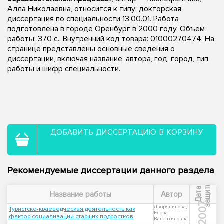
Алла Николаевна, относится к типу: докторская
диссертация по специальности 13.00.01. Работа
подготовлена в городе Оренбург в 2000 году. Объем
работы: 370 с.. Внутренний код товара: 01000270474. На
странице представлены основные сведения о
диссертации, включая название, автора, год, город, тип
работы и шифр специальности.
ДОБАВИТЬ ДИССЕРТАЦИЮ В КОРЗИНУ
Рекомендуемые диссертации данного раздела
ы
Д
а
т
а
з
а
щ
и
т
Название работы
Автор
2007
Дворянинова,
Туристско-краеведческая деятельность как
Елена
фактор социализации старших подростков
Валентиновна