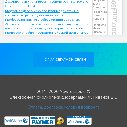
1999
Нелунова,
Духовно-гуманистическая модель компьютерного
Елена
обучения языкам
Денисовна
2003
Модель педагогического взаимодействия в
Гаврилова,
системе открытого дистанционного
Елена
Львовна
профессионального образования взрослых
Формирование коммуникативной компетентности
2017
Новикова
учащихся профильных гуманитарных классов в
Инна
Игоревна
процессе учебно-исследовательской деятельности
ФОРМА ОБРАТНОЙ СВЯЗИ
2014 -2026 New-disser.ru ©
Электронная библиотека диссертаций ФЛ Иванов Е О
Оплата, доставка, условия возврата