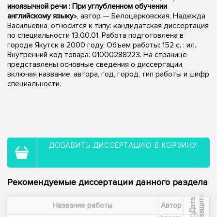
иноязычной речи : При углубленном обучении
английскому языку
», автор — Белоцерковская, Надежда
Васильевна, относится к типу: кандидатская диссертация
по специальности 13.00.01. Работа подготовлена в
городе Якутск в 2000 году. Объем работы: 152 с. : ил..
Внутренний код товара: 01000288223. На странице
представлены основные сведения о диссертации,
включая название, автора, год, город, тип работы и шифр
специальности.
ДОБАВИТЬ ДИССЕРТАЦИЮ В КОРЗИНУ
Рекомендуемые диссертации данного раздела
ы
Д
а
т
а
з
а
щ
и
т
Название работы
Автор