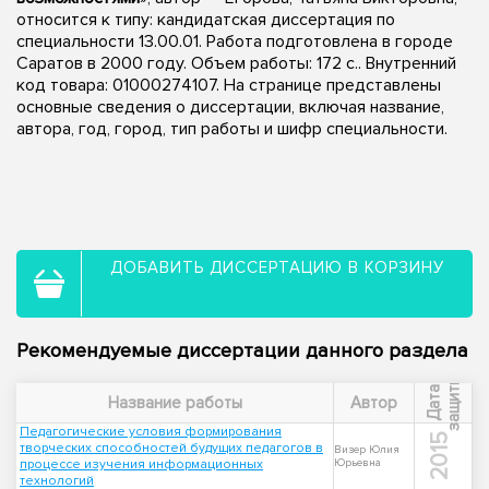
относится к типу: кандидатская диссертация по
специальности 13.00.01. Работа подготовлена в городе
Саратов в 2000 году. Объем работы: 172 с.. Внутренний
код товара: 01000274107. На странице представлены
основные сведения о диссертации, включая название,
автора, год, город, тип работы и шифр специальности.
ДОБАВИТЬ ДИССЕРТАЦИЮ В КОРЗИНУ
Рекомендуемые диссертации данного раздела
ы
Д
а
т
а
з
а
щ
и
т
Название работы
Автор
Педагогические условия формирования
2015
творческих способностей будущих педагогов в
Визер Юлия
процессе изучения информационных
Юрьевна
технологий