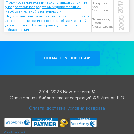
Формирование эстетического мировосприятия
2017
Пожарская,
у подростков посредством художественно-
Алла
Викторовна
изобразительной деятельности
Педагогические условия творческого развития
2005
Пшеничных,
детей в процессе игровой и изобразительной
Любовь
деятельности : На материале дошкольного
Александровна
образования
ФОРМА ОБРАТНОЙ СВЯЗИ
2014 -2026 New-disser.ru ©
Электронная библиотека диссертаций ФЛ Иванов Е О
Оплата, доставка, условия возврата
Check passport