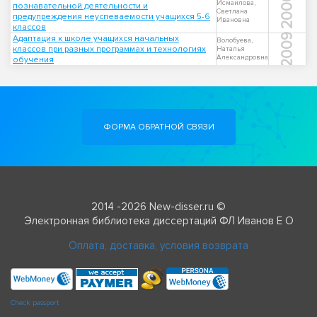
2000
Исмаилова,
познавательной деятельности и
Светлана
предупреждения неуспеваемости учащихся 5-6
Ивановна
классов
2009
Адаптация к школе учащихся начальных
Волобуева,
классов при разных программах и технологиях
Наталья
Александровна
обучения
ФОРМА ОБРАТНОЙ СВЯЗИ
2014 -2026 New-disser.ru ©
Электронная библиотека диссертаций ФЛ Иванов Е О
Оплата, доставка, условия возврата
Check passport