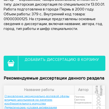
типу: докторская диссертация по специальности 13.00.01.
Работа подготовлена в городе Пермь в 2000 году.
Объем работы: 379 с.. Внутренний код товара:
01000300125. На странице представлены основные
сведения о диссертации, включая название, автора, год,
город, тип работы и шифр специальности.
ДОБАВИТЬ ДИССЕРТАЦИЮ В КОРЗИНУ
Рекомендуемые диссертации данного раздела
ы
Д
а
т
а
з
а
щ
и
т
Название работы
Автор
2006
Становление эмоционально-волевой сферы
Павлова,
младших школьников на занятиях
Светлана
Владимировна
изобразительного искусства
Дидактические условия активизации