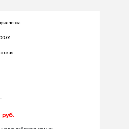
ирилловна
.00.01
атская
с.
 руб.