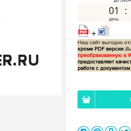
до око
01
+
Наш сайт выгодно отл
кроме PDF версии
Вы
преобразованную в 
предоставляет качес
работе с документом