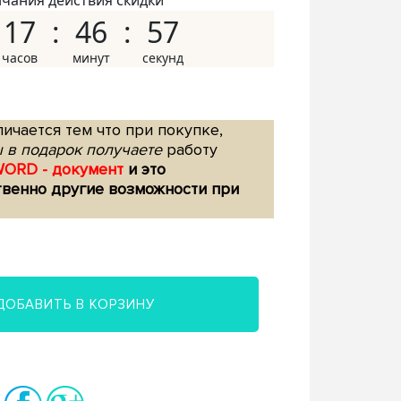
нчания действия скидки
17
46
56
ичается тем что при покупке,
 в подарок получаете
работу
WORD - документ
и это
твенно другие возможности при
ДОБАВИТЬ В КОРЗИНУ