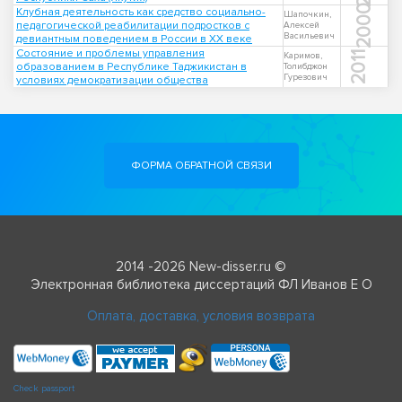
2000
Клубная деятельность как средство социально-
Шапочкин,
педагогической реабилитации подростков с
Алексей
Васильевич
девиантным поведением в России в XX веке
Состояние и проблемы управления
2011
Каримов,
образованием в Республике Таджикистан в
Толибджон
Гурезович
условиях демократизации общества
ФОРМА ОБРАТНОЙ СВЯЗИ
2014 -2026 New-disser.ru ©
Электронная библиотека диссертаций ФЛ Иванов Е О
Оплата, доставка, условия возврата
Check passport