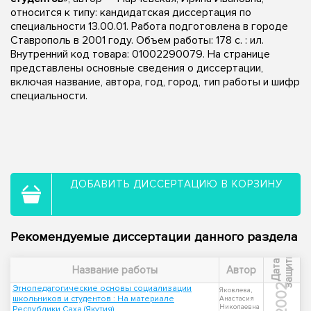
относится к типу: кандидатская диссертация по
специальности 13.00.01. Работа подготовлена в городе
Ставрополь в 2001 году. Объем работы: 178 с. : ил.
Внутренний код товара: 01002290079. На странице
представлены основные сведения о диссертации,
включая название, автора, год, город, тип работы и шифр
специальности.
ДОБАВИТЬ ДИССЕРТАЦИЮ В КОРЗИНУ
Рекомендуемые диссертации данного раздела
ы
Д
а
т
а
з
а
щ
и
т
Название работы
Автор
2002
Этнопедагогические основы социализации
Яковлева,
школьников и студентов : На материале
Анастасия
Николаевна
Республики Саха (Якутия)