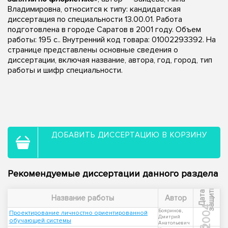
Владимировна, относится к типу: кандидатская
диссертация по специальности 13.00.01. Работа
подготовлена в городе Саратов в 2001 году. Объем
работы: 195 с.. Внутренний код товара: 01002293392. На
странице представлены основные сведения о
диссертации, включая название, автора, год, город, тип
работы и шифр специальности.
ДОБАВИТЬ ДИССЕРТАЦИЮ В КОРЗИНУ
Рекомендуемые диссертации данного раздела
ы
Д
а
т
а
з
а
щ
и
т
Название работы
Автор
2004
Бояринов,
Проектирование личностно ориентированной
Дмитрий
обучающей системы
Анатольевич