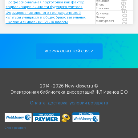
1996
Кузьмина,
Профессиональная подготовка как фактор
Елена
социализации личности будущего учителя
Егоровна
2005
Формирование эколого-географической
Хакимов,
культуры учащихся в общеобразовательных
Ленар
Мансурович
школах и гимназиях : VI - IX классы
ФОРМА ОБРАТНОЙ СВЯЗИ
2014 -2026 New-disser.ru ©
Электронная библиотека диссертаций ФЛ Иванов Е О
Оплата, доставка, условия возврата
Check passport