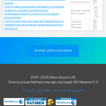
Константинович
аспект
Подготовка юношей и девушек к созданию
2004
семьи на основе потребностно-
Изгорев, Сергей
информационного подхода к половому
Анатольевич
воспитанию
Педагогическая система внутришкольного
1998
Панасюк,
управления качеством образовательного
Василий
Петрович
процесса
ФОРМА ОБРАТНОЙ СВЯЗИ
2014 -2026 New-disser.ru ©
Электронная библиотека диссертаций ФЛ Иванов Е О
Оплата, доставка, условия возврата