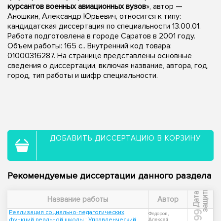
курсантов военных авиационных вузов
», автор —
Аношкин, Александр Юрьевич, относится к типу:
кандидатская диссертация по специальности 13.00.01.
Работа подготовлена в городе Саратов в 2001 году.
Объем работы: 165 с.. Внутренний код товара:
01000316287. На странице представлены основные
сведения о диссертации, включая название, автора, год,
город, тип работы и шифр специальности.
ДОБАВИТЬ ДИССЕРТАЦИЮ В КОРЗИНУ
Рекомендуемые диссертации данного раздела
ы
Д
а
т
а
з
а
щ
и
т
Название работы
Автор
Реализация социально-педагогических
1999
Федоров,
функций реальной школы : Управленческий
Алексей