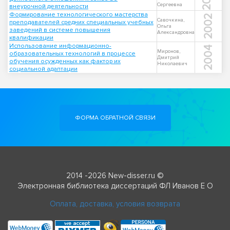
Сергеевна
внеурочной деятельности
Формирование технологического мастерства
2002
Савочкина,
преподавателей средних специальных учебных
Ольга
заведений в системе повышения
Александровна
квалификации
Использование информационно-
2004
Миронов,
образовательных технологий в процессе
Дмитрий
обучения осужденных как фактор их
Николаевич
социальной адаптации
ФОРМА ОБРАТНОЙ СВЯЗИ
2014 -2026 New-disser.ru ©
Электронная библиотека диссертаций ФЛ Иванов Е О
Оплата, доставка, условия возврата