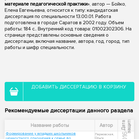
материале педагогической практики
», автор — Бойко,
Елена Евгеньевна, относится к типу: кандидатская
диссертация по специальности 13.00.01. Работа
подготовлена в городе Саратов в 2002 году. Объем
работы: 184 с.. Внутренний код товара: 01002302306. На
странице представлены основные сведения о
диссертации, включая название, автора, год, город, тип
работы и шифр специальности.
ДОБАВИТЬ ДИССЕРТАЦИЮ В КОРЗИНУ
Рекомендуемые диссертации данного раздела
ы
Д
а
т
а
з
а
щ
и
т
Название работы
Автор
Формирование у младших школьников
2016
Пермовская,
ценностного отношения к семье во
Ольга