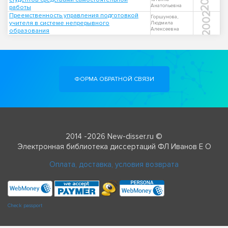
Анатольевна
работы
2002
Преемственность управления подготовкой
Горшунова,
учителя в системе непрерывного
Людмила
Алексеевна
образования
ФОРМА ОБРАТНОЙ СВЯЗИ
2014 -2026 New-disser.ru ©
Электронная библиотека диссертаций ФЛ Иванов Е О
Оплата, доставка, условия возврата
Check passport