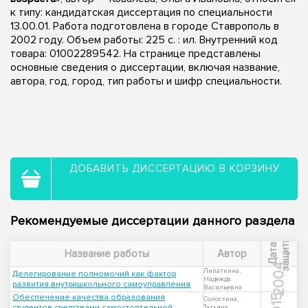
к типу: кандидатская диссертация по специальности
13.00.01. Работа подготовлена в городе Ставрополь в
2002 году. Объем работы: 225 с. : ил. Внутренний код
товара: 01002289542. На странице представлены
основные сведения о диссертации, включая название,
автора, год, город, тип работы и шифр специальности.
ДОБАВИТЬ ДИССЕРТАЦИЮ В КОРЗИНУ
Рекомендуемые диссертации данного раздела
ы
Д
а
т
а
з
а
щ
и
т
Название работы
Автор
2004
Липаткина,
Делегирование полномочий как фактор
Надежда
развития внутришкольного самоуправления
Васильевна
Обеспечение качества образования
2015
Солостина,
студентов средствами самостоятельной
Татьяна