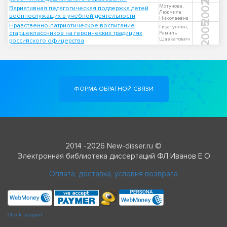
2002
Мотунова,
Вариативная педагогическая поддержка детей
Людмила
военнослужащих в учебной деятельности
Николаевна
2005
Нравственно-патриотическое воспитание
Гизатуллин,
старшеклассников на героических традициях
Рамиль
Шавкатович
российского офицерства
ФОРМА ОБРАТНОЙ СВЯЗИ
2014 -2026 New-disser.ru ©
Электронная библиотека диссертаций ФЛ Иванов Е О
Оплата, доставка, условия возврата
Check passport