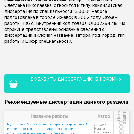
Светлана Николаевна, относится к типу: кандидатская
диссертация по специальности 13.00.01. Работа
подготовлена в городе Ижевск в 2002 году. Объем
работы: 186 с.. Внутренний код товара: 01002294718. На
странице представлены основные сведения о
диссертации, включая название, автора, год, город, тип
работы и шифр специальности.
ДОБАВИТЬ ДИССЕРТАЦИЮ В КОРЗИНУ
Рекомендуемые диссертации данного раздела
ы
Д
а
т
а
з
а
щ
и
т
Название работы
Автор
2000
Педагогика Марии Монтессори в современной
Якимова,
системе подготовки и переподготовки
Марина
Николаевна
работников дошкольного образования