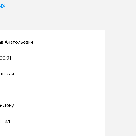
ых
ав Анатольевич
.00.01
атская
а-Дону
. : ил