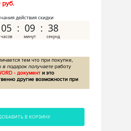
 руб.
нчания действия скидки
05
09
37
ичается тем что при покупке,
 в подарок получаете
работу
WORD - документ
и это
твенно другие возможности при
ДОБАВИТЬ В КОРЗИНУ