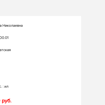
а Николаевна
.00.01
атская
. : ил
 руб.