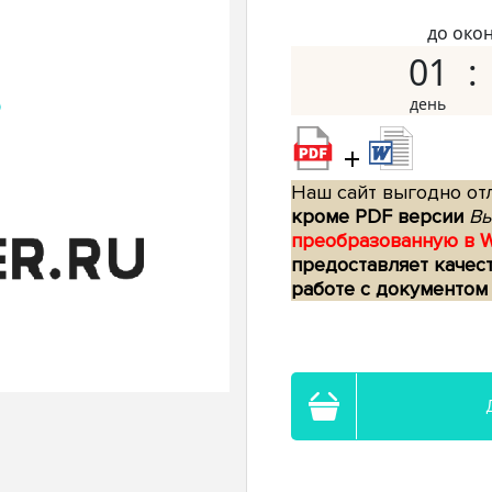
до око
01
+
Наш сайт выгодно отл
кроме PDF версии
Вы
преобразованную в 
предоставляет качес
работе с документом