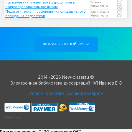
2003
при изучении гуманитарных дисциплин в
Татьяна
Михайловна
общеобразовательной школе
2005
Педагогическая профилактика суицидального
Кий, Наталья
поведения подростков
Михайловна
ФОРМА ОБРАТНОЙ СВЯЗИ
2014 -2026 New-disser.ru ©
Электронная библиотека диссертаций ФЛ Иванов Е О
Оплата, доставка, условия возврата
Check passport