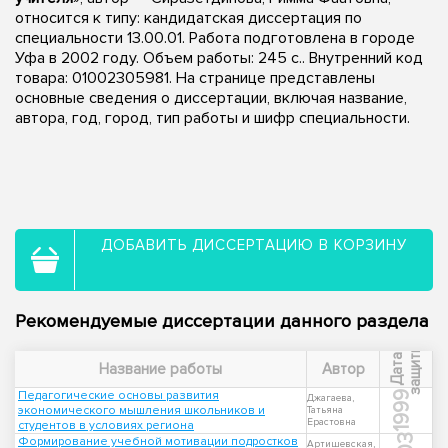
относится к типу: кандидатская диссертация по
специальности 13.00.01. Работа подготовлена в городе
Уфа в 2002 году. Объем работы: 245 с.. Внутренний код
товара: 01002305981. На странице представлены
основные сведения о диссертации, включая название,
автора, год, город, тип работы и шифр специальности.
ДОБАВИТЬ ДИССЕРТАЦИЮ В КОРЗИНУ
Рекомендуемые диссертации данного раздела
ы
Д
а
т
а
з
а
щ
и
т
Название работы
Автор
Педагогические основы развития
1999
Джагаева,
экономического мышления школьников и
Татьяна
Ерастовна
студентов в условиях региона
Формирование учебной мотивации подростков
Артишевская,