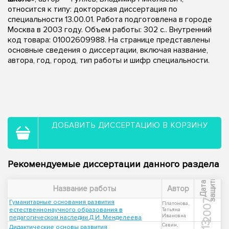
относится к типу: докторская диссертация по
специальности 13.00.01. Работа подготовлена в городе
Москва в 2003 году. Объем работы: 302 с.. Внутренний
код товара: 01002609988. На странице представлены
основные сведения о диссертации, включая название,
автора, год, город, тип работы и шифр специальности.
ДОБАВИТЬ ДИССЕРТАЦИЮ В КОРЗИНУ
Рекомендуемые диссертации данного раздела
ы
Д
а
т
а
з
а
щ
и
т
Название работы
Автор
2007
Гуманитарные основания развития
Платонова,
естественнонаучного образования в
Татьяна
Ивановна
педагогическом наследии Д.И. Менделеева
Савин,
Дидактические основы развития