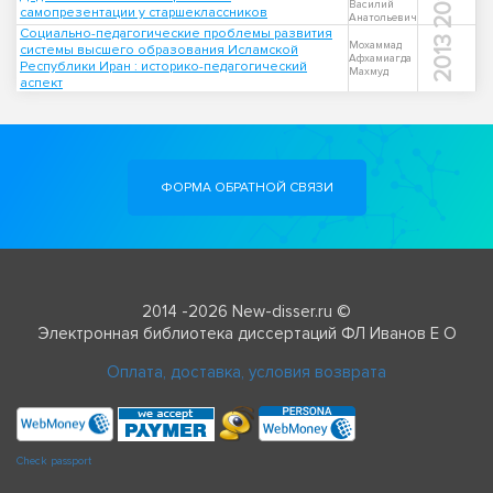
2013
Василий
самопрезентации у старшеклассников
Анатольевич
Социально-педагогические проблемы развития
2013
Мохаммад
системы высшего образования Исламской
Афхамиагда
Республики Иран : историко-педагогический
Махмуд
аспект
ФОРМА ОБРАТНОЙ СВЯЗИ
2014 -2026 New-disser.ru ©
Электронная библиотека диссертаций ФЛ Иванов Е О
Оплата, доставка, условия возврата
Check passport