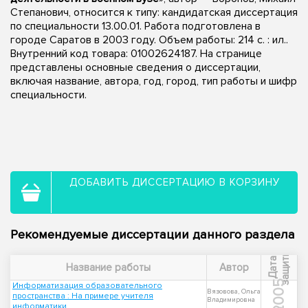
Степанович, относится к типу: кандидатская диссертация
по специальности 13.00.01. Работа подготовлена в
городе Саратов в 2003 году. Объем работы: 214 с. : ил..
Внутренний код товара: 01002624187. На странице
представлены основные сведения о диссертации,
включая название, автора, год, город, тип работы и шифр
специальности.
ДОБАВИТЬ ДИССЕРТАЦИЮ В КОРЗИНУ
Рекомендуемые диссертации данного раздела
ы
Д
а
т
а
з
а
щ
и
т
Название работы
Автор
2005
Информатизация образовательного
Вязовова, Ольга
пространства : На примере учителя
Владимировна
информатики