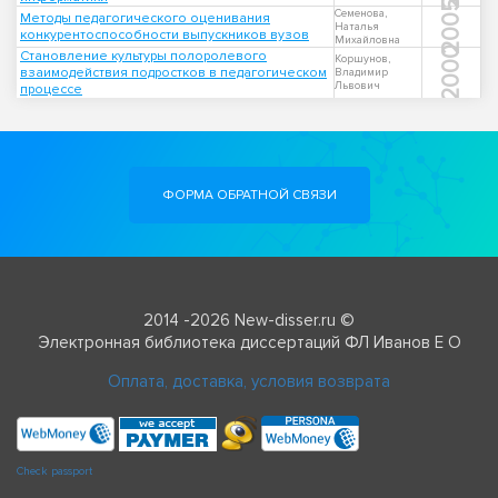
2005
Семенова,
Методы педагогического оценивания
Наталья
конкурентоспособности выпускников вузов
Михайловна
2000
Становление культуры полоролевого
Коршунов,
взаимодействия подростков в педагогическом
Владимир
Львович
процессе
ФОРМА ОБРАТНОЙ СВЯЗИ
2014 -2026 New-disser.ru ©
Электронная библиотека диссертаций ФЛ Иванов Е О
Оплата, доставка, условия возврата
Check passport