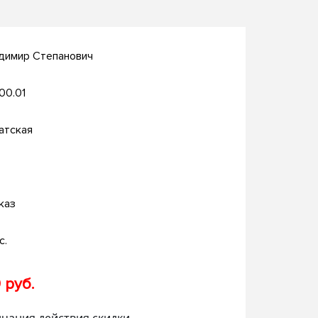
димир Степанович
.00.01
атская
каз
с.
 руб.