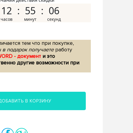
нчания действия скидки
12
55
05
ичается тем что при покупке,
 в подарок получаете
работу
WORD - документ
и это
твенно другие возможности при
ДОБАВИТЬ В КОРЗИНУ