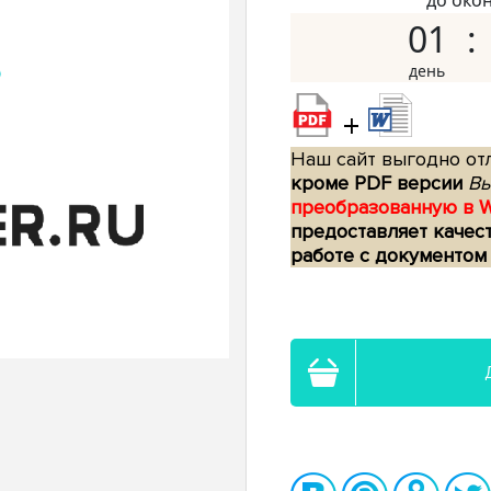
до око
01
+
Наш сайт выгодно отл
кроме PDF версии
Вы
преобразованную в 
предоставляет качес
работе с документом