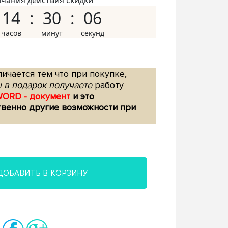
нчания действия скидки
14
30
05
ичается тем что при покупке,
 в подарок получаете
работу
WORD - документ
и это
твенно другие возможности при
ДОБАВИТЬ В КОРЗИНУ