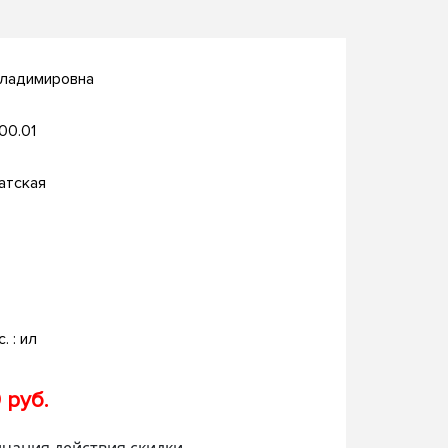
Владимировна
.00.01
атская
с. : ил
 руб.