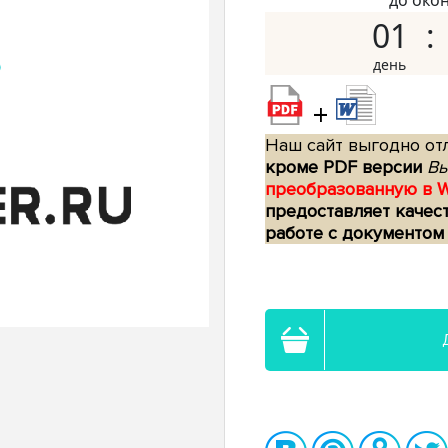
до око
01
+
Наш сайт выгодно отл
кроме PDF версии
Вы
преобразованную в 
предоставляет качес
работе с документом