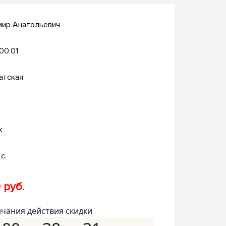
мир Анатольевич
.00.01
атская
к
с.
 руб.
нчания действия скидки