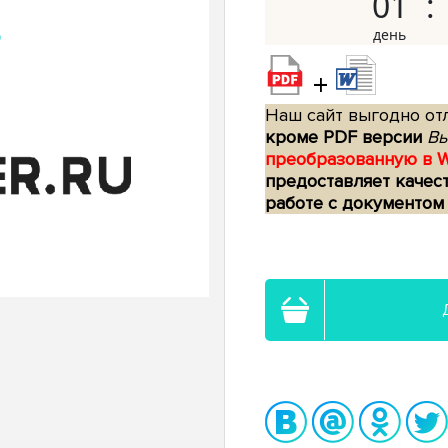
01
+
Наш сайт выгодно отл
кроме PDF версии
Вы
преобразованную в 
предоставляет качес
работе с документом