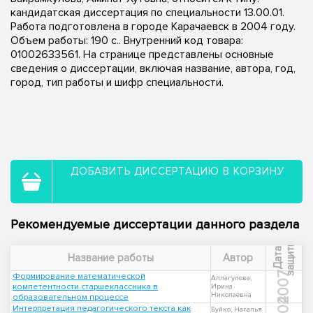
кандидатская диссертация по специальности 13.00.01.
Работа подготовлена в городе Карачаевск в 2004 году.
Объем работы: 190 с.. Внутренний код товара:
01002633561. На странице представлены основные
сведения о диссертации, включая название, автора, год,
город, тип работы и шифр специальности.
ДОБАВИТЬ ДИССЕРТАЦИЮ В КОРЗИНУ
Рекомендуемые диссертации данного раздела
ы
Д
а
т
а
з
а
щ
и
т
Название работы
Автор
2007
Формирование математической
Аллагулова,
компетентности старшеклассника в
Ирина
Николаевна
образовательном процессе
Интерпретация педагогического текста как
Буйко, Наталья