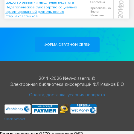
2004
средство развития мышления педагога
Сергеевна
Педагогическое руководство социально
2014
Кривопаленко,
ориентированной деятельностью
Елена
Ивановна
старшеклассников
ФОРМА ОБРАТНОЙ СВЯЗИ
2014 -2026 New-disser.ru ©
Электронная библиотека диссертаций ФЛ Иванов Е О
Оплата, доставка, условия возврата
Check passport