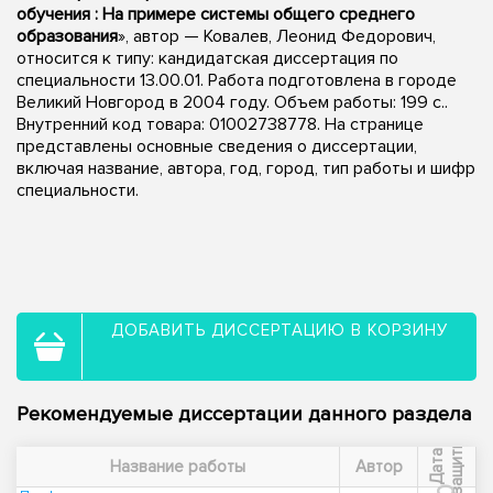
обучения : На примере системы общего среднего
образования
», автор — Ковалев, Леонид Федорович,
относится к типу: кандидатская диссертация по
специальности 13.00.01. Работа подготовлена в городе
Великий Новгород в 2004 году. Объем работы: 199 с..
Внутренний код товара: 01002738778. На странице
представлены основные сведения о диссертации,
включая название, автора, год, город, тип работы и шифр
специальности.
ДОБАВИТЬ ДИССЕРТАЦИЮ В КОРЗИНУ
Рекомендуемые диссертации данного раздела
ы
Д
а
т
а
з
а
щ
и
т
Название работы
Автор