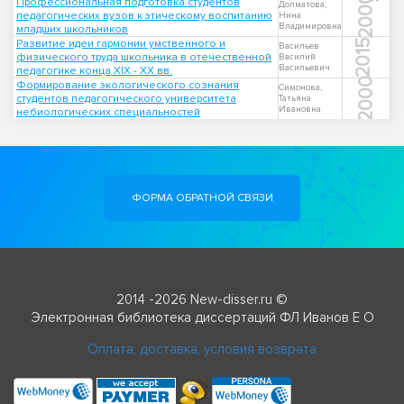
2000
Профессиональная подготовка студентов
Долматова,
педагогических вузов к этическому воспитанию
Нина
Владимировна
младших школьников
Развитие идеи гармонии умственного и
2015
Васильев
физического труда школьника в отечественной
Василий
Васильевич
педагогике конца XIX - XX вв.
2000
Формирование экологического сознания
Симонова,
студентов педагогического университета
Татьяна
Ивановна
небиологических специальностей
ФОРМА ОБРАТНОЙ СВЯЗИ
2014 -2026 New-disser.ru ©
Электронная библиотека диссертаций ФЛ Иванов Е О
Оплата, доставка, условия возврата