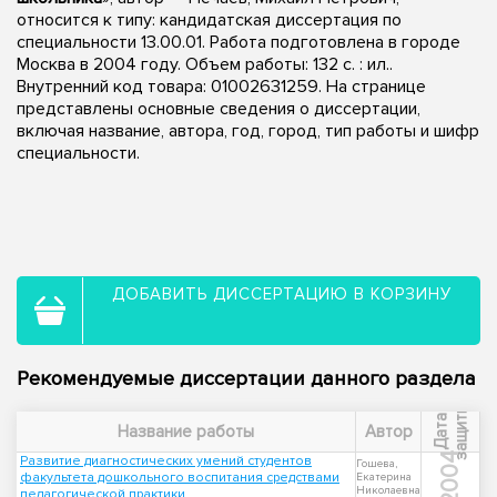
относится к типу: кандидатская диссертация по
специальности 13.00.01. Работа подготовлена в городе
Москва в 2004 году. Объем работы: 132 с. : ил..
Внутренний код товара: 01002631259. На странице
представлены основные сведения о диссертации,
включая название, автора, год, город, тип работы и шифр
специальности.
ДОБАВИТЬ ДИССЕРТАЦИЮ В КОРЗИНУ
Рекомендуемые диссертации данного раздела
ы
Д
а
т
а
з
а
щ
и
т
Название работы
Автор
2004
Развитие диагностических умений студентов
Гошева,
факультета дошкольного воспитания средствами
Екатерина
Николаевна
педагогической практики