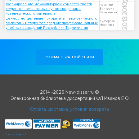
Формирование межкультурной компетентности
2010
Лиханова,
студентов неязыковых вузов средствами
Виктория
Валерьевна
краеведческого материала
Ценностно-целевые приоритеты патриотического
2013
Худоёрова,
воспитания студентов средних профессиональных
Норинисо
учебных заведений Республики Таджикистан
ФОРМА ОБРАТНОЙ СВЯЗИ
2014 -2026 New-disser.ru ©
Электронная библиотека диссертаций ФЛ Иванов Е О
Оплата, доставка, условия возврата
Check passport