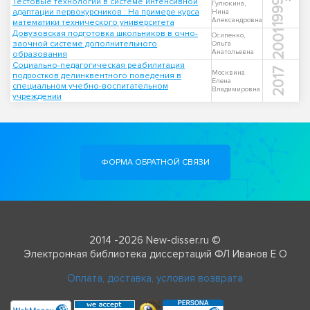
Тестовые технологии в системе интенсивной
1999
Гулюкина,
адаптации первокурсников : На примере курса
Нина
Александровна
математики технического университета
Довузовская подготовка школьников в очно-
2001
Осипенко,
заочной системе дополнительного
Ольга
Анатольевна
образования
Социально-педагогическая реабилитация
2017
Москвина
подростков делинквентного поведения в
Елена
специальном учебно-воспитательном
Владимировна
учреждении
ФОРМА ОБРАТНОЙ СВЯЗИ
2014 -2026 New-disser.ru ©
Электронная библиотека диссертаций ФЛ Иванов Е О
Оплата, доставка, условия возврата