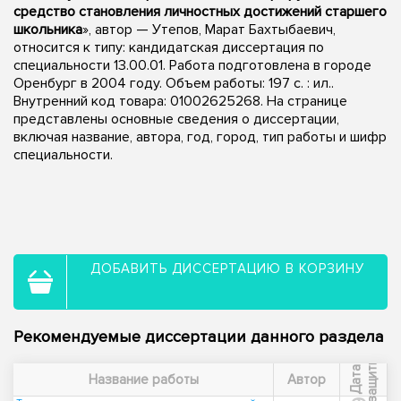
средство становления личностных достижений старшего
школьника
», автор — Утепов, Марат Бахтыбаевич,
относится к типу: кандидатская диссертация по
специальности 13.00.01. Работа подготовлена в городе
Оренбург в 2004 году. Объем работы: 197 с. : ил..
Внутренний код товара: 01002625268. На странице
представлены основные сведения о диссертации,
включая название, автора, год, город, тип работы и шифр
специальности.
ДОБАВИТЬ ДИССЕРТАЦИЮ В КОРЗИНУ
Рекомендуемые диссертации данного раздела
ы
Д
а
т
а
з
а
щ
и
т
Название работы
Автор