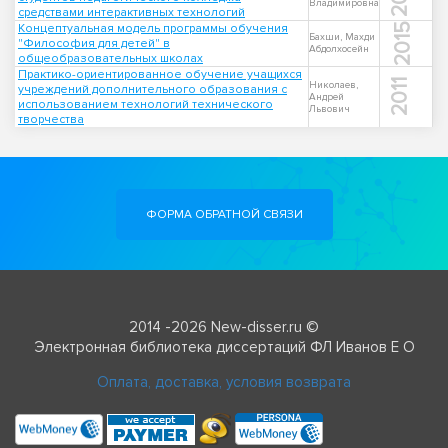
Владимировна
средствами интерактивных технологий
Концептуальная модель программы обучения
2015
Бахши, Махди
"Философия для детей" в
Абдолхосейн
общеобразовательных школах
Практико-ориентированное обучение учащихся
2011
Николаев,
учреждений дополнительного образования с
Андрей
использованием технологий технического
Львович
творчества
ФОРМА ОБРАТНОЙ СВЯЗИ
2014 -2026 New-disser.ru ©
Электронная библиотека диссертаций ФЛ Иванов Е О
Оплата, доставка, условия возврата