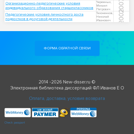
2007
Черемных,
Организационно-педагогические условия
Михаил
индивидуального образования старшеклассников
Петрович
2002
Тихоненков,
Педагогические условия личностного роста
Николай
подростков в досуговой деятельности
Иванович
ФОРМА ОБРАТНОЙ СВЯЗИ
2014 -2026 New-disser.ru ©
Электронная библиотека диссертаций ФЛ Иванов Е О
Оплата, доставка, условия возврата
Check passport